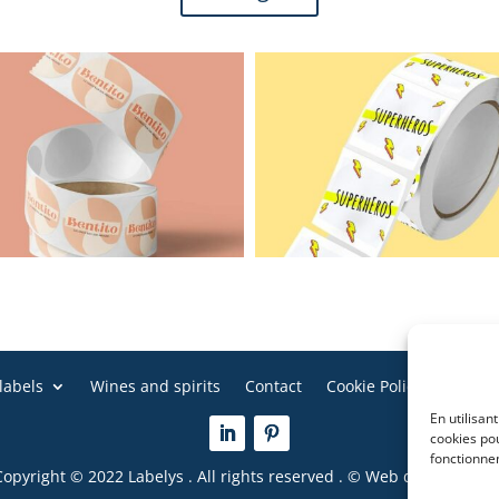
 labels
Wines and spirits
Contact
Cookie Policy (EU)
Le
En utilisan
cookies po
fonctionne
Copyright © 2022 Labelys . All rights reserved . © Web design : OVA