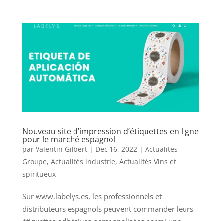
Nouveau site d’impression d’étiquettes en ligne
pour le marché espagnol
par
Valentin Gilbert
|
Déc 16, 2022
|
Actualités
Groupe
,
Actualités industrie
,
Actualités Vins et
spiritueux
Sur www.labelys.es, les professionnels et
distributeurs espagnols peuvent commander leurs
étiquettes adhésives personnalisées parmi une